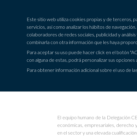
Este sitio web utiliza cookies propias y de terceros, 
servicios, así como analizar los hábitos de navegaci
colaboradores de redes sociales, publicidad y análisis
combinarla con otra información que les haya propor
Para aceptar su uso puede hacer click en el botón
con alguna de estas, podrá personalizar sus opciones a
91829
Para obtener información adicional sobre el uso de la
El equipo humano de la Delegación C
económicas, empresariales, derecho y 
en el sector y una elevada cualificaci