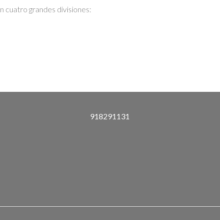
 cuatro grandes divisiones:
918291131