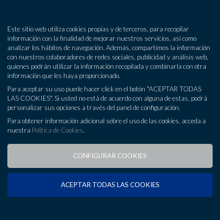
MENÚ
Este sitio web utiliza cookies propias y de terceros, para recopilar
información con la finalidad de mejorar nuestros servicios, así como
analizar los hábitos de navegación. Además, compartimos la información
¿Quienes somos?
con nuestros colaboradores de redes sociales, publicidad y análisis web,
quienes podrán utilizar la información recopilada y combinarla con otra
Asesoría
información que les haya proporcionado.
Consultoría
Para aceptar su uso puede hacer click en el botón "ACEPTAR TODAS
Consultoría
LAS COOKIES". Si usted no está de acuerdo con alguna de estas, podrá
personalizar sus opciones a través del panel de configuración.
internacional y
Tecnología y Desarrollo
Para obtener información adicional sobre el uso de las cookies, acceda a
nuestra
Política de Cookies
.
Oficinas
comercio exterior
CONFIGURAR COOKIES
Blog
Soluciones de éxito para la
Contacto
ACEPTAR TODAS LAS COOKIES
internacionalización de tu
empresa